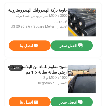
حاوية بركة الهيدروليك الهيدروبيترونية
MOQ：3000 متر مربع من غطاء بركة
الهيدروليك
الأسعار：US $0.80-3.6 / Square Meter
افضل سعر
اتصل بنا
نسيج مقاوم للماء من البلاستيك غشاء
أرضي بطانة بطانة 1.5 مم
MOQ：1000 م 2
الأسعار：negotiable
افضل سعر
اتصل بنا