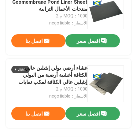
Geomembrane Pond Liner Sheet
منتجات الأعمال الترابية
جي سي ال كلاي لاينر
MOQ：1000 م 2
الأسعار：negotiable
غشاء تصريف مدمل
افضل سعر
اتصل بنا
ستارة طمي عائمة
غشاء أرضي بولي إيثيلين عالي
الكثافة أغشية أرضية من البولي
إيثيلين عالي الكثافة لمكب نفايات
حمام السباحة
MOQ：1000 م 2
الأسعار：negotiable
افضل سعر
اتصل بنا