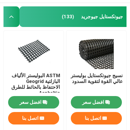
جيوتكستايل جيوجريد
(133)
نسيج جيوتكستايل بوليستر
ASTM البوليستر الألياف
عالي القوة لتقوية السدود
البازلتية Geogrid
الاحتفاظ بالحائط للطرق
Aspheltic
افضل سعر
افضل سعر
اتصل بنا
اتصل بنا