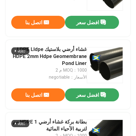
عرض الواقع الافتراضي
افضل سعر
اتصل بنا
حول بنا
غشاء أرضي بلاستيك LDPE Lldpe
جولة في المعمل
HDPE 2mm Hdpe Geomembrane
Pond Liner
MOQ：1000 م 2
ضبط الجودة
الأسعار：negotiable
اتصل بنا
افضل سعر
اتصل بنا
طلب اقتباس
بطانة بركة غشاء أرضي HDPE 1 مم
لتربية الأحياء المائية
جيوتكستايل جيوجريد
MOQ：1000 م 2