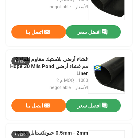
الأسعار：negotiable
شبكة عشب بلاستيكية
افضل سعر
اتصل بنا
نسيج الصرف المموه
HDPE جيوسيل
غشاء أرضي بلاستيك مقاوم للماء 2
مم غشاء أرضي Hdpe 30 Mils Pond
Liner
بطانة بركة غشاء أرضي
MOQ：1000 م 2
الأسعار：negotiable
أكياس نزح المياه Geotube
افضل سعر
اتصل بنا
جيوتكستايل Geobag
0.5mm - 2mm جيوتكستايل Hdpe
التحكم في تآكل Geomat