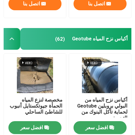
اتصل بنا
اتصل بنا
أكياس نزح المياه Geotube
(62)
أكياس نزح المياه من
مخصصة لنزع المياه
البولي بروبلين Geotube
الحمأة جيوتكستايل أنبوب
لحماية تآكل البنوك من
للشاطئ الساحلي
التجريف
افضل سعر
افضل سعر