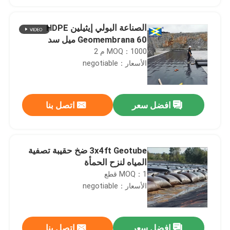
الصناعة البولي إيثيلين HDPE
Geomembrana 60 ميل سد
MOQ：1000 م 2
الأسعار：negotiable
افضل سعر
اتصل بنا
3x4ft Geotube ضخ حقيبة تصفية
المياه لنزح الحمأة
MOQ：1 قطع
الأسعار：negotiable
افضل سعر
اتصل بنا