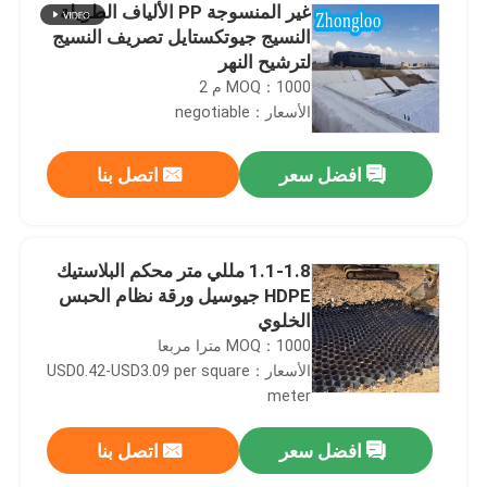
غير المنسوجة PP الألياف الطويلة
النسيج جيوتكستايل تصريف النسيج
لترشيح النهر
MOQ：1000 م 2
الأسعار：negotiable
افضل سعر
اتصل بنا
1.1-1.8 مللي متر محكم البلاستيك
HDPE جيوسيل ورقة نظام الحبس
الخلوي
MOQ：1000 مترا مربعا
الأسعار：USD0.42-USD3.09 per square
meter
افضل سعر
اتصل بنا