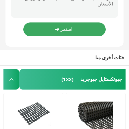
حصيرة الصرف البلاستيكية 3D Geomat لبناء السكك الحديدية للطرق
شبكة عشب بلاستيكية
المنحدر حماية الصرف الصحي 3D Geomat التحكم في التآكل للمباني تحت الأرض
غير المنسوجة جيوتكستايل Geosynthetic Clay Layer GCL Liner لملعب الجولف البركة
نسيج الصرف المموه
البنتونيت Gcl Geosynthetic Clay Liners حصيرة لبناء الأنفاق تسرب المياه
40kn أسود PP البلاستيك جيوتكستايل Geogrid لتعزيز الطرق
HDPE جيوسيل
فئات أخرى منا
بطانة بركة غشاء أرضي
جيوتكستايل جيوجريد
(133)
أكياس نزح المياه Geotube
جيوتكستايل Geobag
التحكم في تآكل Geomat