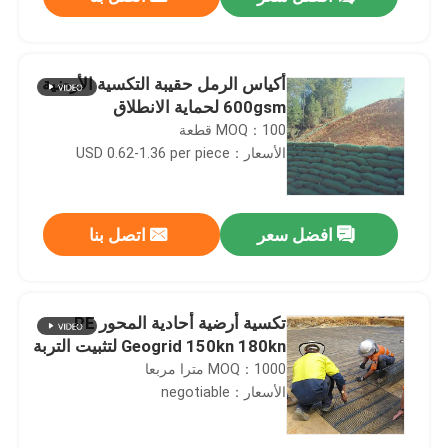
أكياس الرمل حقيبة التكسية الأرضية
600gsm لحماية الانطلاق
MOQ：100 قطعة
الأسعار：USD 0.62-1.36 per piece
افضل سعر
اتصل بنا
منزل
تكسية أرضية أحادية المحور PE
Geogrid 150kn 180kn لتثبيت التربة
MOQ：1000 مترا مربعا
المنتجات
الأسعار：negotiable
أشرطة فيديو