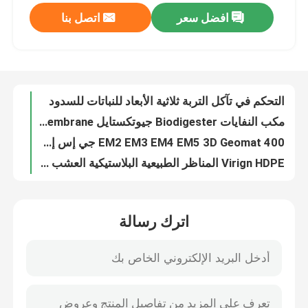
افضل سعر
اتصل بنا
التحكم في تآكل التربة ثلاثية الأبعاد للنباتات للسدود
عرض الواقع الافتراضي
مكب النفايات Biodigester جيوتكستايل Geomembrane تخزين بركة بطانات 1mm 1.5mm 2mm
EM2 EM3 EM4 EM5 3D Geomat 400 جي إس إم حصائر التحكم في تآكل البلاستيك
Virign HDPE المناظر الطبيعية البلاستيكية العشب رصف حماية الشبكة لمواقف السيارات
حول بنا
نونسليب Hdpe غشاء أرضي بطانة سطح واحد محكم
بطانة بركة من البولي إيثيلين بغشاء أرضي مضاد للتسرب 30 مل
جولة في المعمل
خزان السد البولي ايثيلين غشاء أرضي مخصص بطانات بركة لبحيرة اصطناعية
بطانة بركة غشاء أرضي من البولي إيثيلين الأسود عالي الكثافة غير منفذة
ضبط الجودة
1 مم 1.5 مم 2 مم Epdm البيتوميني بطانة الموزع
حقيبة أنابيب نزح طمي البولي بروبلين لتنقية مياه البحيرة وتنقية المياه
اتصل بنا
اترك رسالة
30 م نزح المياه الحمأة أكياس الطمي غير المنسوجة أكياس جغرافية للتجريف
ODM Geomat التحكم في تآكل التربة حصيرة Geomat للصرف
طلب اقتباس
أكياس نزح المياه من الحمأة PET Geotube لاستعادة الخط الساحلي
الصرف الصحي Geotechnical Geomat Erosion Control 400gsm OEM
جيوتكستايل جيوجريد
عززت الجيوتقنية ثلاثية الأبعاد Geomat لصرف الطرق للسكك الحديدية