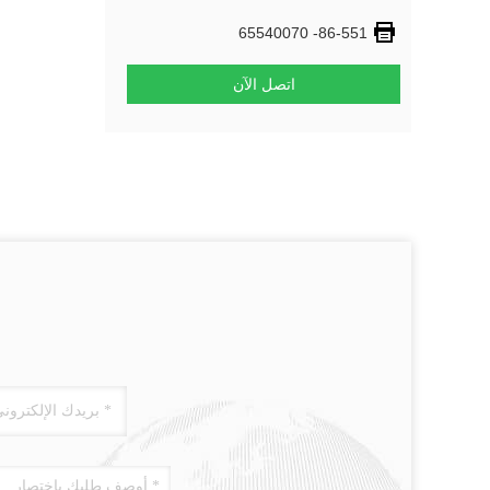
86-551- 65540070
اتصل الآن