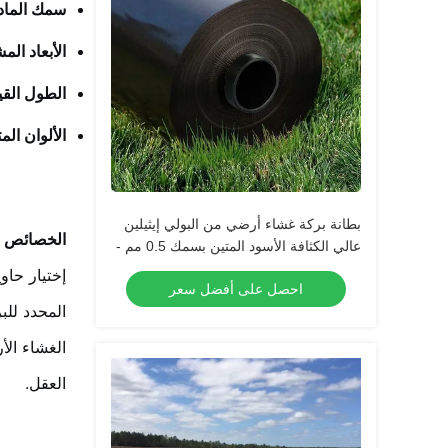
سمك المادة
الأبعاد الم
الطول القي
الألوان الم
بطانة بركة غشاء أرضي من البولي إيثيلين
الخصائص ال
عالي الكثافة الأسود المتين بسمك 0.5 مم -
2.0 مم لخزانات الأسماك الدائرية، وتخزين
إختيار حاو
احصل على أفضل سعر
المياه في تربية الأحياء المائية، والخزانات،
المحدد لل
وتطبيقات العزل المائي للسدود
الغشاء الأ
العقل.