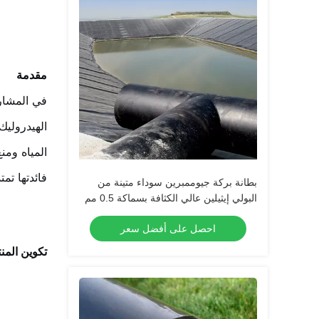
مقدمة
الهيدروليك
المياه ومن
فائدتها تمت
بطانة بركة جيوممبرين سوداء متينة من
البولي إيثيلين عالي الكثافة بسماكة 0.5 مم
- 2.0 مم لأحواض السمك الدائرية، وبرك
احصل على أفضل سعر
الاستزراع المائي، وخزانات تخزين المياه،
وتطبيقات العزل المائي للسدود
تكوين المنت