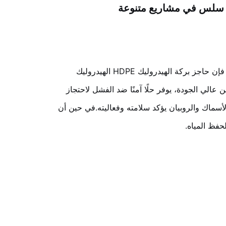
في المشاريع التي لا يمكن التفاوض فيها على السيطرة المطلقة على التسرب ، فإن حاجز بركة الهيدروليك HDPE الهيدروليك
ن عالي الجودة، يوفر حلًا آمنًا ضد الفشل لاحتجاز
 الأسماك والروبيان يؤكد سلامته وفعاليته.في حين أن
لحفظ المياه.