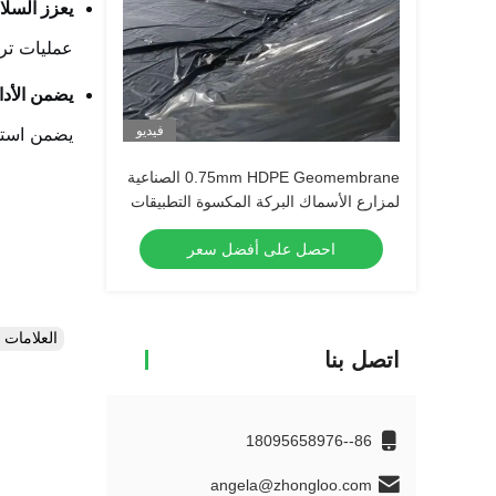
يعزز السلام
عمليات ترب
يضمن الأدا
فيديو
يضمن استد
0.75mm HDPE Geomembrane الصناعية
لمزارع الأسماك البركة المكسوة التطبيقات
العازلة على المياه سد مكب النفايات
احصل على أفضل سعر
العلامات
اتصل بنا
86--18095658976
angela@zhongloo.com