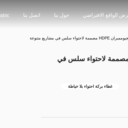
ض الواقع الافتراضي
حول بنا
اتصل بنا
abic
لاحتواء سلس في مشاريع متنوعة
ية بركة الجيوممبران HDPE مصممة لاحتواء سلس في
غطاء بركة احتواء بلا خياطة