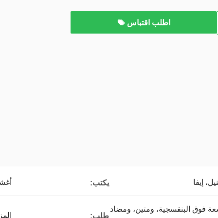
اطلب اقتباس
يل، إيفا
أغش
يكتب:
شعة فوق البنفسجية، ومتين، ومضاد
المز
طلب: