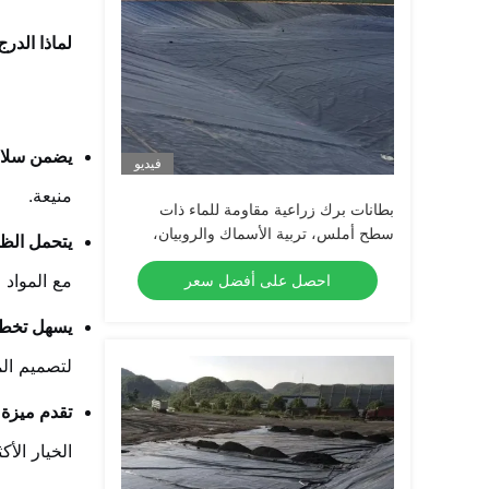
لماذا الدرج
يضمن سلام
فيديو
منيعة.
بطانات برك زراعية مقاومة للماء ذات
سطح أملس، تربية الأسماك والروبيان،
يتحمل الظ
بحيرة اصطناعية، ردم نفايات، غشاء أرضي
مع المواد ا
احصل على أفضل سعر
من البولي إيثيلين عالي الكثافة
يسهل تخطي
لتصميم ال
تقدم ميزة 
الخيار الأ