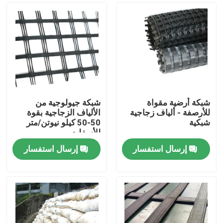
شبكة أرضية مقواة
شبكة جيولوجية من
للأرصفة - ألياف زجاجية
الألياف الزجاجية بقوة
شبكية
50-50 كيلو نيوتن/متر
للأسفلت
إرسال استفسار
إرسال استفسار
منزل
المنتجات
أشرطة فيديو