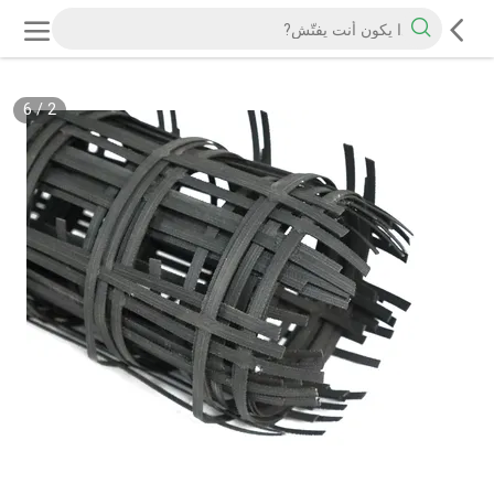
6
/
2