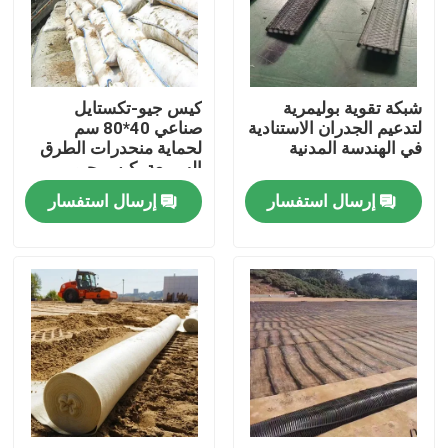
عرض الواقع الافتراضي
شبكة تقوية بوليمرية
كيس جيو-تكستايل
حول بنا
لتدعيم الجدران الاستنادية
صناعي 40*80 سم
في الهندسة المدنية
لحماية منحدرات الطرق
السريعة، كيس جيو-
جولة في المعمل
تكستايل للتشجير وزراعة
إرسال استفسار
إرسال استفسار
العشب والسيطرة على
الفيضانات
ضبط الجودة
اتصل بنا
طلب اقتباس
جيوتكستايل جيوجريد