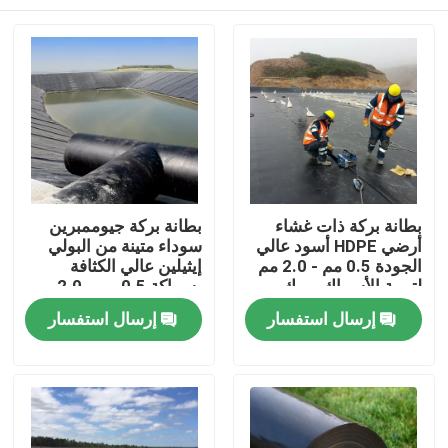
بطانة بركة ذات غشاء
بطانة بركة جيوممبرين
أرضي HDPE أسود عالي
سوداء متينة من البولي
الجودة 0.5 مم - 2.0 مم
إيثيلين عالي الكثافة
لتربية الأسماك وبرك
بسماكة 0.5 مم - 2.0 مم
تربية الأحياء المائية
لأحواض السمك الدائرية،
منزل
إرسال استفسار
إرسال استفسار
وخزانات تخزين المياه
وبرك الاستزراع المائي،
وعزل السدود
وخزانات تخزين المياه،
وتطبيقات العزل المائي
المنتجات
للسدود
أشرطة فيديو