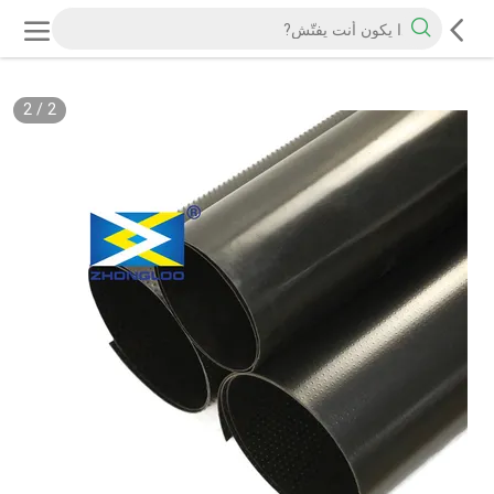
2
/
2