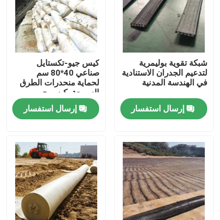
عرض الواقع الافتراضي
حول بنا
شبكة تقوية بوليمرية
كيس جيو-تكستايل
لتدعيم الجدران الاستنادية
صناعي 40*80 سم
في الهندسة المدنية
لحماية منحدرات الطرق
جولة في المعمل
السريعة، كيس جيو-
تكستايل للتشجير وزراعة
إرسال استفسار
إرسال استفسار
العشب والسيطرة على
ضبط الجودة
الفيضانات
اتصل بنا
طلب اقتباس
جيوتكستايل جيوجريد