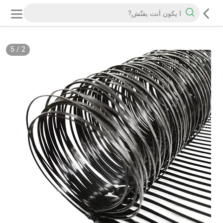
5
/
2