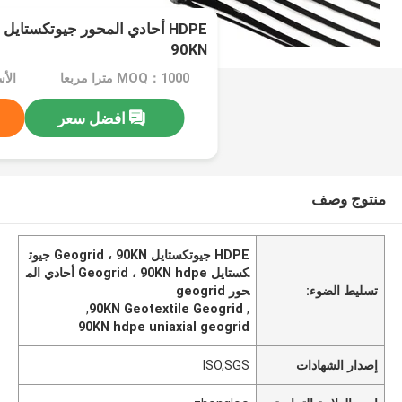
HDPE أحادي المحور جيوتكستايل 
90KN
MOQ：1000 مترا مربعا
الأسعا
افضل سعر
منتوج وصف
HDPE جيوتكستايل Geogrid ، 90KN جيوت
كستايل Geogrid ، 90KN hdpe أحادي الم
تسليط الضوء:
حور geogrid
,
90KN Geotextile Geogrid
,
90KN hdpe uniaxial geogrid
إصدار الشهادات
ISO,SGS