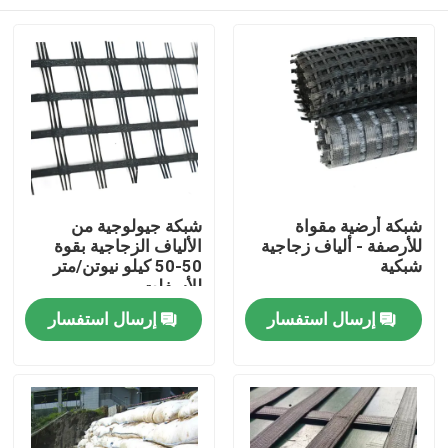
شبكة أرضية مقواة
شبكة جيولوجية من
للأرصفة - ألياف زجاجية
الألياف الزجاجية بقوة
شبكية
50-50 كيلو نيوتن/متر
للأسفلت
منزل
إرسال استفسار
إرسال استفسار
المنتجات
أشرطة فيديو