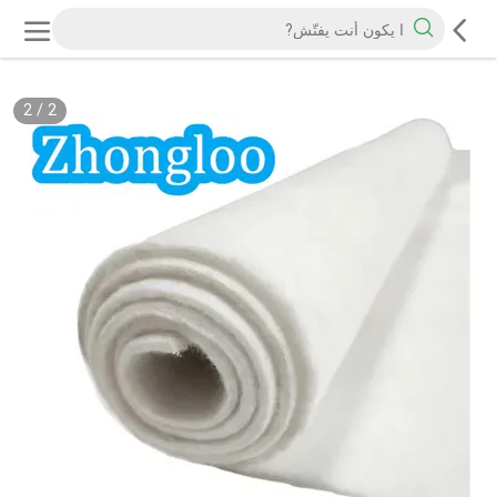
2
/
2