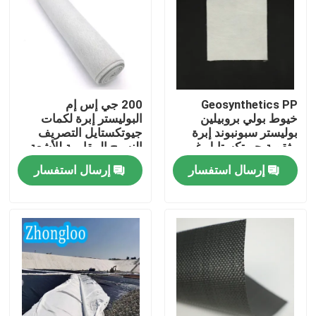
عرض الواقع الافتراضي
حول بنا
Geosynthetics PP
200 جي إس إم
خيوط بولي بروبيلين
البوليستر إبرة لكمات
جولة في المعمل
بوليستر سبونبوند إبرة
جيوتكستايل التصريف
مثقوبة جيوتكستايل غير
النسيج المقاومة للأشعة
منسوج لمشاريع دفن
فوق البنفسجية
إرسال استفسار
إرسال استفسار
ضبط الجودة
النفايات على الطرق
اتصل بنا
طلب اقتباس
جيوتكستايل جيوجريد