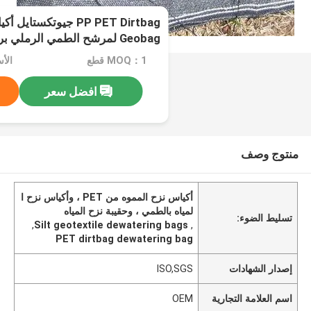
PP PET Dirtbag جيوتكست
Geobag لمرشح الطمي الرملي برميه الساحلي
MOQ：1 قطع
الأسعا
افضل سعر
منتوج وصف
أكياس نزح المموه من PET ، وأكياس نزح ا
لمياه بالطمي ، وحقيبة نزح المياه
تسليط الضوء:
,
Silt geotextile dewatering bags
,
PET dirtbag dewatering bag
إصدار الشهادات
ISO,SGS
اسم العلامة التجارية
OEM