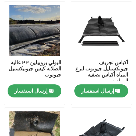
أكياس تجريف
البولي بروبيلين PP عالية
جيوتكستايل جيوتوب لنزع
الصلابة كيس جيوتيكستيل
المياه أكياس تصفية
جيوتوب
الرواسب
إرسال استفسار
إرسال استفسار
منزل
المنتجات
أشرطة فيديو