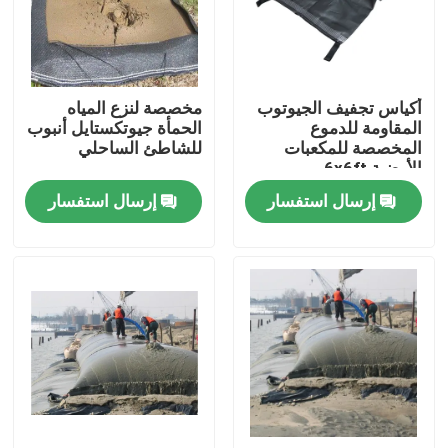
عرض الواقع الافتراضي
أكياس تجفيف الجيوتوب
مخصصة لنزع المياه
حول بنا
المقاومة للدموع
الحمأة جيوتكستايل أنبوب
المخصصة للمكعبات
للشاطئ الساحلي
الأرضية 6x6ft
جولة في المعمل
إرسال استفسار
إرسال استفسار
ضبط الجودة
اتصل بنا
طلب اقتباس
جيوتكستايل جيوجريد