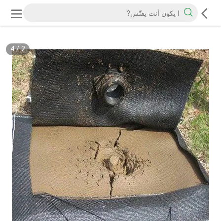
4
/
2