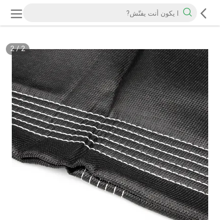
2
/
2