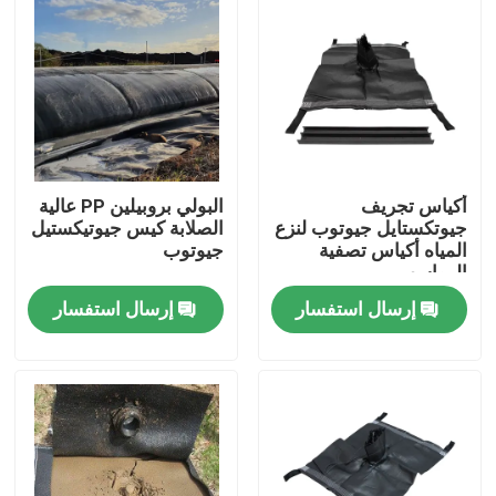
أكياس تجريف
البولي بروبيلين PP عالية
جيوتكستايل جيوتوب لنزع
الصلابة كيس جيوتيكستيل
المياه أكياس تصفية
جيوتوب
الرواسب
إرسال استفسار
إرسال استفسار
منزل
المنتجات
أشرطة فيديو